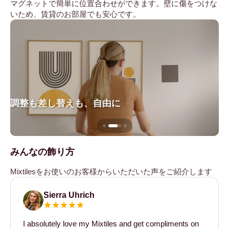
マグネットで簡単に位置合わせができます。壁に傷をつけな
いため、賃貸のお部屋でも安心です。
調整も差し替えも、自由に
壁
みんなの飾り方
Mixtilesをお使いのお客様からいただいた声をご紹介します
Sierra Uhrich
I absolutely love my Mixtiles and get compliments on