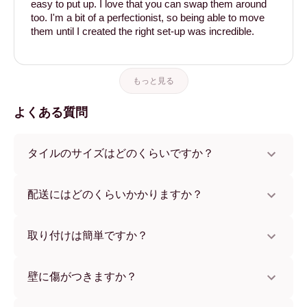
easy to put up. I love that you can swap them around
too. I'm a bit of a perfectionist, so being able to move
them until I created the right set-up was incredible.
もっと見る
よくある質問
タイルのサイズはどのくらいですか？
サイズは21x28 cmから56x112 cmまで。さまざまな素材と
フレームカラーからお選びいただけます。
配送にはどのくらいかかりますか？
通常約1週間でお届けします。一部の国ではお急ぎ便もご利
用いただけます。ご注文後、追跡番号をお知らせします。
取り付けは簡単ですか？
独自開発の粘着パッドで簡単に取り付けられます。壁に傷
をつけないため、賃貸のお部屋でも安心してお使いいただ
壁に傷がつきますか？
けます。
いいえ、壁を傷つけません。