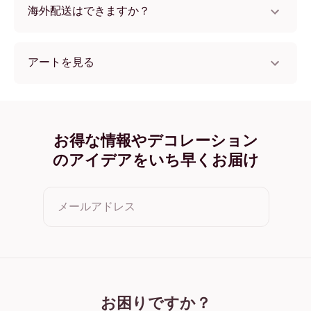
海外配送はできますか？
はい、世界中のほとんどの国へ配送可能です！
アートを見る
Dirty Martini Duo フレームレス
Dirty Martini Duo ブラック
Dirty Martini Duo ホワイト
Dirty Martini Duo オーク
お得な情報やデコレーション
Dirty Martini Duo ワイド ブラック
のアイデアをいち早くお届け
Dirty Martini Duo ワイド ホワイト
Dirty Martini Duo ワイド 濃木目
Dirty Martini Duo キャンバス
メールアドレス
クリックすると利用規約とプライバシーポリシーに同意した
ことになります
お困りですか？