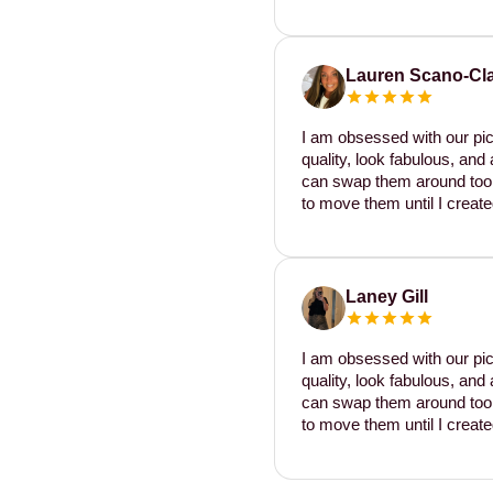
Lauren Scano-Cl
I am obsessed with our pic
quality, look fabulous, and 
can swap them around too. I
to move them until I create
Laney Gill
I am obsessed with our pic
quality, look fabulous, and 
can swap them around too. I
to move them until I create