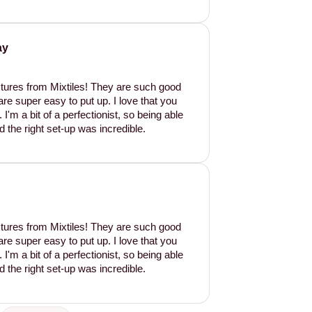
ay
tures from Mixtiles! They are such good
are super easy to put up. I love that you
'm a bit of a perfectionist, so being able
d the right set-up was incredible.
tures from Mixtiles! They are such good
are super easy to put up. I love that you
'm a bit of a perfectionist, so being able
d the right set-up was incredible.