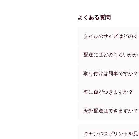
よくある質問
タイルのサイズはどのく
サイズは21x21 cmから69x
ズもございます。さまざま
配送にはどのくらいかか
す。
通常約1週間でお届けします
す。ご注文後、追跡番号を
取り付けは簡単ですか？
独自開発の粘着パッドで簡
め、賃貸のお部屋でも安心
壁に傷がつきますか？
いいえ、壁を傷つけません
海外配送はできますか？
はい、世界中のほとんどの
キャンバスプリントを見