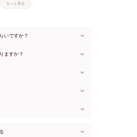
もっと見る
らいですか？
91 cmまで、さらにユニークな56x112 cmサイ
な素材とフレームカラーからお選びいただけま
りますか？
。一部の国ではお急ぎ便もご利用いただけま
お知らせします。
単に取り付けられます。壁に傷をつけないた
してお使いいただけます。
。
国へ配送可能です！
る