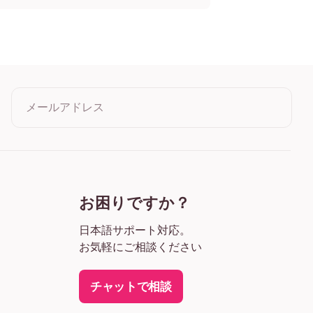
リント
リント
リント
リント
リント
リント
リント
メールアドレス
リント
リント
リント
クリックすると利用規約とプライバシーポリシーに同意したこ
リント
とになります
リント
リント
リント
お困りですか？
日本語サポート対応。
お気軽にご相談ください
チャットで相談