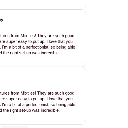
ay
tures from Mixtiles! They are such good
are super easy to put up. I love that you
'm a bit of a perfectionist, so being able
d the right set-up was incredible.
tures from Mixtiles! They are such good
are super easy to put up. I love that you
'm a bit of a perfectionist, so being able
d the right set-up was incredible.