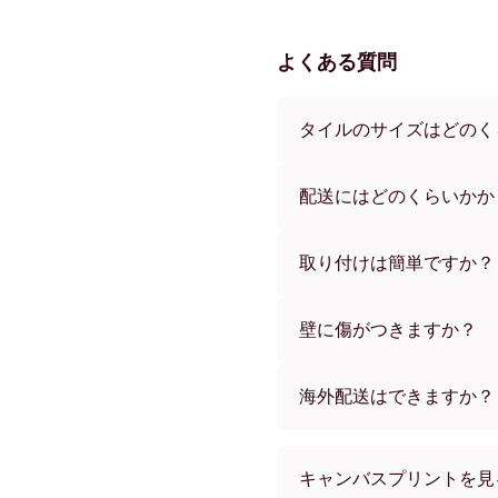
よくある質問
タイルのサイズはどのく
サイズは21x21 cmから69x
ズもございます。さまざま
配送にはどのくらいかか
す。
通常約1週間でお届けします
す。ご注文後、追跡番号を
取り付けは簡単ですか？
独自開発の粘着パッドで簡
め、賃貸のお部屋でも安心
壁に傷がつきますか？
いいえ、壁を傷つけません
海外配送はできますか？
はい、世界中のほとんどの
キャンバスプリントを見