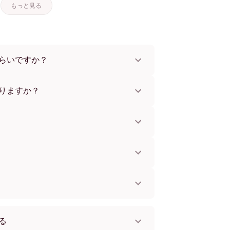
もっと見る
らいですか？
91 cmまで、さらにユニークな56x112 cmサイ
な素材とフレームカラーからお選びいただけま
りますか？
。一部の国ではお急ぎ便もご利用いただけま
お知らせします。
単に取り付けられます。壁に傷をつけないた
してお使いいただけます。
。
国へ配送可能です！
る