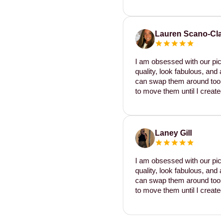
Lauren Scano-Cl
I am obsessed with our pic
quality, look fabulous, and 
can swap them around too. I
to move them until I create
Laney Gill
I am obsessed with our pic
quality, look fabulous, and 
can swap them around too. I
to move them until I create