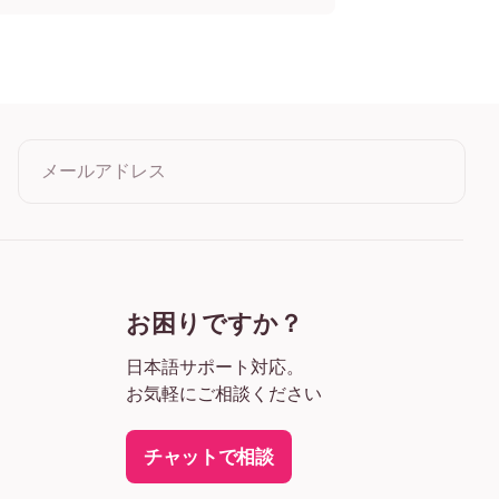
リント
リント
リント
リント
リント
リント
リント
メールアドレス
リント
リント
リント
クリックすると利用規約とプライバシーポリシーに同意したこ
リント
とになります
リント
リント
リント
お困りですか？
日本語サポート対応。
お気軽にご相談ください
チャットで相談