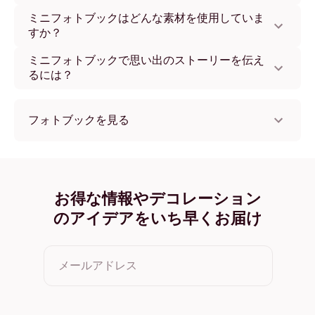
あなただけの一冊に仕上がります。
はい、コンパクトなフォトブックはギフトに最適です。誕
ミニフォトブックはどんな素材を使用していま
生日、記念日、ホリデーなど、大切な方への心のこもった
すか？
プレゼントになります。
Mixtilesのミニフォトブックは高品質な素材で仕上げていま
ミニフォトブックで思い出のストーリーを伝え
す。シルクのようになめらかな質感の紙を使用し、反射を
るには？
抑えつつ色を鮮やかに再現。マット加工のハードカバーで
耐久性と高級感を両立しています。
テーマに沿った写真を選び、ストーリーの流れに合わせて
配置しましょう。Mixtilesの編集ツールでトリミングや調整
フォトブックを見る
も簡単。表紙にタイトルを入れて、思い出のストーリーを
完成させてください。世界にひとつだけの一冊に仕上がり
ウェディングフォトブック
ます。
思い出フォトブック
ミニフォトブック
プライベートフォトブック
お得な情報やデコレーション
トラベルフォトブック
のアイデアをいち早くお届け
飾れるフォトブック
婚約記念フォトブック
ファミリーフォトブック
記念日フォトブック
メールアドレス
愛犬フォトアルバム
母の日フォトブック
クリスマスフォトブック
クリックすると利用規約とプライバシーポリシーに同意した
ことになります