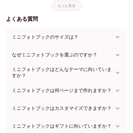
もっと見る
よくある質問
ミニフォトブックのサイズは？
フォトブックは3つのサイズをご用意：21x21 cm（21x21
cm）、25x25 cm（25x25 cm）、32x32 cm（32x32
なぜミニフォトブックを選ぶのですか？
cm）。21x21 cmサイズはコンパクトながらおしゃれに思
い出を残せます。
持ち運びやすく、省スペースなフォトブックをお探しの方
ミニフォトブックはどんなテーマに向いていま
に最適です。ちょっとしたギフトにもぴったり。コンパク
すか？
トでも品質に妥協はなく、プレミアム素材で色鮮やかに仕
上がります。
家族の集まり、旅行、節目の記念など、さまざまなテーマ
に向いています。ペットの写真集やお子さまの成長記録の
ミニフォトブックは何ページまで作れますか？
ようなテーマ別の一冊にもぴったりで、思い出のストーリ
ーをコンパクトにまとめたいときにも最適です。
24〜200ページまで収録可能です。1ページに1枚ずつ写真
を入れられるので、お気に入りの写真をコンパクトにまと
ミニフォトブックはカスタマイズできますか？
めながら、一つひとつの思い出をしっかり引き立てられま
す。
もちろんです。写真の配置、ズーム、トリミングを自由に
調整できるので、思い描いたストーリーに合わせて仕上げ
ミニフォトブックはギフトに向いていますか？
られます。表紙も特別な写真とテキストでアレンジでき、