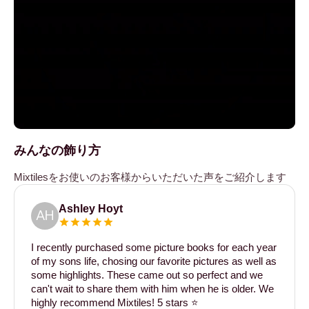
みんなの飾り方
Mixtilesをお使いのお客様からいただいた声をご紹介します
Ashley Hoyt
AH
I recently purchased some picture books for each year
of my sons life, chosing our favorite pictures as well as
some highlights. These came out so perfect and we
can't wait to share them with him when he is older. We
highly recommend Mixtiles! 5 stars ⭐️