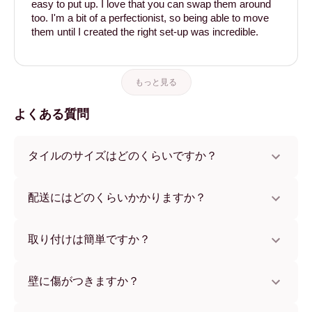
easy to put up. I love that you can swap them around
too. I'm a bit of a perfectionist, so being able to move
them until I created the right set-up was incredible.
もっと見る
よくある質問
タイルのサイズはどのくらいですか？
サイズは21x21 cmから69x91 cmまで、さらにユニークな
56x112 cmサイズもございます。さまざまな素材とフレー
配送にはどのくらいかかりますか？
ムカラーからお選びいただけます。
通常約1週間でお届けします。一部の国ではお急ぎ便もご利
用いただけます。ご注文後、追跡番号をお知らせします。
取り付けは簡単ですか？
独自開発の粘着パッドで簡単に取り付けられます。壁に傷
をつけないため、賃貸のお部屋でも安心してお使いいただ
壁に傷がつきますか？
けます。
いいえ、壁を傷つけません。