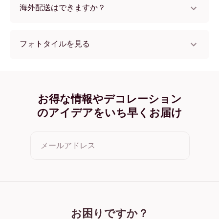
海外配送はできますか？
はい、世界中のほとんどの国へ配送可能です！
フォトタイルを見る
フレームレス フォトタイル
ブラック フォトタイル
ホワイト フォトタイル
オーク フォトタイル
お得な情報やデコレーション
ワイド ブラック フォトタイル
のアイデアをいち早くお届け
ワイド ホワイト フォトタイル
ワイド 濃木目 フォトタイル
キャンバス フォトタイル
メールアドレス
クリックすると利用規約とプライバシーポリシーに同意した
ことになります
お困りですか？