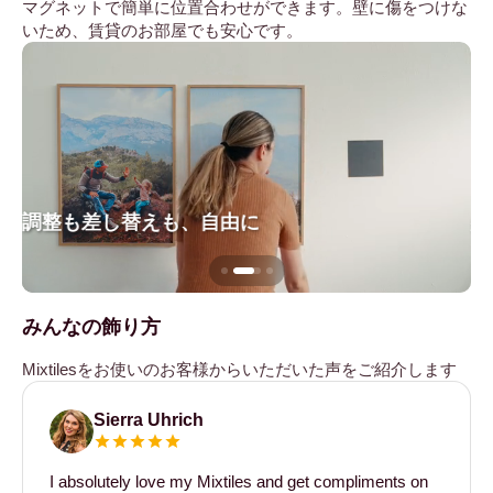
マグネットで簡単に位置合わせができます。壁に傷をつけな
いため、賃貸のお部屋でも安心です。
調整も差し替えも、自由に
壁
みんなの飾り方
Mixtilesをお使いのお客様からいただいた声をご紹介します
Sierra Uhrich
I absolutely love my Mixtiles and get compliments on