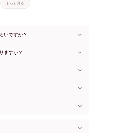
もっと見る
らいですか？
91 cmまで、さらにユニークな56x112 cmサイ
な素材とフレームカラーからお選びいただけま
りますか？
。一部の国ではお急ぎ便もご利用いただけま
お知らせします。
単に取り付けられます。壁に傷をつけないた
してお使いいただけます。
。
国へ配送可能です！