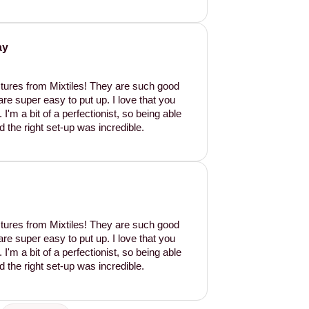
ay
tures from Mixtiles! They are such good
are super easy to put up. I love that you
'm a bit of a perfectionist, so being able
d the right set-up was incredible.
tures from Mixtiles! They are such good
are super easy to put up. I love that you
'm a bit of a perfectionist, so being able
d the right set-up was incredible.