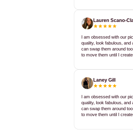
Lauren Scano-Cl
I am obsessed with our pic
quality, look fabulous, and 
can swap them around too. I
to move them until I create
Laney Gill
I am obsessed with our pic
quality, look fabulous, and 
can swap them around too. I
to move them until I create