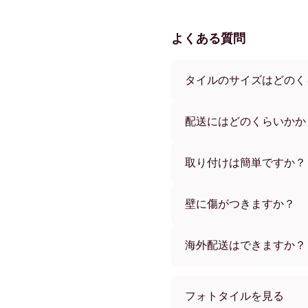
よくある質問
タイルのサイズはどのく
サイズは21x21 cmから69x
ズもございます。さまざま
配送にはどのくらいかか
す。
通常約1週間でお届けします
す。ご注文後、追跡番号を
取り付けは簡単ですか？
独自開発の粘着パッドで簡
め、賃貸のお部屋でも安心
壁に傷がつきますか？
いいえ、壁を傷つけません
海外配送はできますか？
はい、世界中のほとんどの
フォトタイルを見る