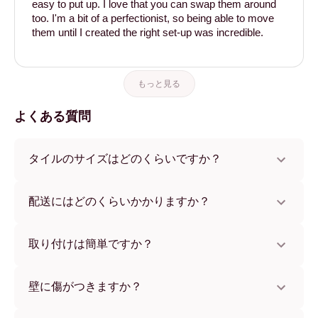
easy to put up. I love that you can swap them around
too. I'm a bit of a perfectionist, so being able to move
them until I created the right set-up was incredible.
もっと見る
よくある質問
タイルのサイズはどのくらいですか？
サイズは21x21 cmから69x91 cmまで、さらにユニークな
56x112 cmサイズもございます。さまざまな素材とフレー
配送にはどのくらいかかりますか？
ムカラーからお選びいただけます。
通常約1週間でお届けします。一部の国ではお急ぎ便もご利
用いただけます。ご注文後、追跡番号をお知らせします。
取り付けは簡単ですか？
独自開発の粘着パッドで簡単に取り付けられます。壁に傷
をつけないため、賃貸のお部屋でも安心してお使いいただ
壁に傷がつきますか？
けます。
いいえ、壁を傷つけません。