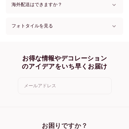
海外配送はできますか？
はい、世界中のほとんどの国へ配送可能です！
フォトタイルを見る
フレームレス フォトタイル
ブラック フォトタイル
ホワイト フォトタイル
オーク フォトタイル
お得な情報やデコレーション
ワイド ブラック フォトタイル
のアイデアをいち早くお届け
ワイド ホワイト フォトタイル
ワイド 濃木目 フォトタイル
キャンバス フォトタイル
メールアドレス
クリックすると利用規約とプライバシーポリシーに同意した
ことになります
お困りですか？