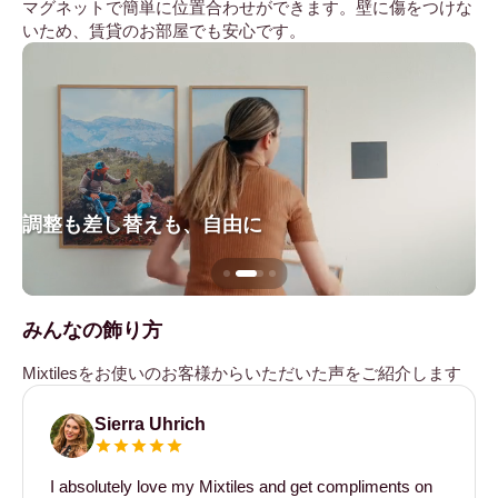
マグネットで簡単に位置合わせができます。壁に傷をつけな
いため、賃貸のお部屋でも安心です。
調整も差し替えも、自由に
壁
みんなの飾り方
Mixtilesをお使いのお客様からいただいた声をご紹介します
Sierra Uhrich
I absolutely love my Mixtiles and get compliments on