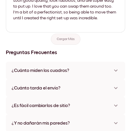
such good quality, look fabulous, and are super easy
to put up. I love that you can swap them around too.
I'm a bit of a perfectionist, so being able to move them
until I created the right set-up was incredible.
Cargar Más
Preguntas Frecuentes
¿Cuánto miden los cuadros?
Los tamaños varían de 21x28 cm a 56x112 cm. Disponible en
varios materiales y colores de marco, incluidas opciones sin
¿Cuánto tarda el envío?
marco y con lienzo.
Una semana, más o menos. Hay opciones de envío exprés
disponibles en algunos países. Te enviaremos un número de
¿Es fácil cambiarlos de sitio?
seguimiento después de tu compra
¡Superfácil! Están diseñados para moverse varias veces sin
ningún daño
¿Y no dañarán mis paredes?