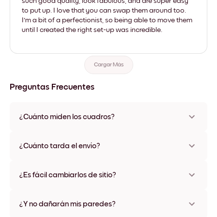
such good quality, look fabulous, and are super easy
to put up. I love that you can swap them around too.
I'm a bit of a perfectionist, so being able to move them
until I created the right set-up was incredible.
Cargar Más
Preguntas Frecuentes
¿Cuánto miden los cuadros?
Los tamaños varían de 21x28 cm a 56x112 cm. Disponible en
varios materiales y colores de marco, incluidas opciones sin
¿Cuánto tarda el envío?
marco y con lienzo.
Una semana, más o menos. Hay opciones de envío exprés
disponibles en algunos países. Te enviaremos un número de
¿Es fácil cambiarlos de sitio?
seguimiento después de tu compra
¡Superfácil! Están diseñados para moverse varias veces sin
ningún daño
¿Y no dañarán mis paredes?