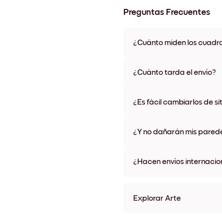
Preguntas Frecuentes
¿Cuánto miden los cuadr
Los tamaños varían de 21x28 
materiales y colores de marco,
¿Cuánto tarda el envío?
Una semana, más o menos. Hay
algunos países. Te enviaremo
¿Es fácil cambiarlos de si
compra
¡Superfácil! Están diseñados 
¿Y no dañarán mis pared
No, sin daños
¿Hacen envíos internacio
¡Sí, a la mayoría de los países
Explorar Arte
Lake Villa Sin marco