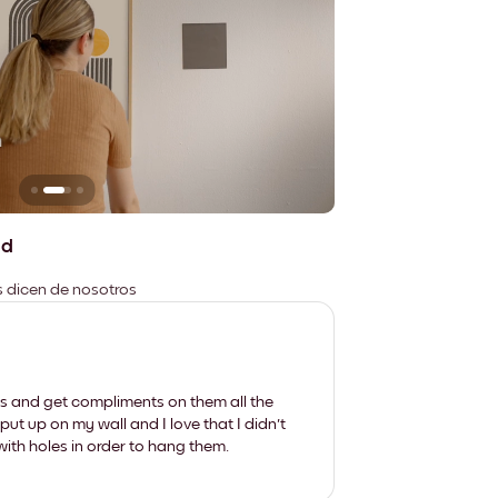
n
No deja marcas
ad
es dicen de nosotros
les and get compliments on them all the
put up on my wall and I love that I didn't
th holes in order to hang them.