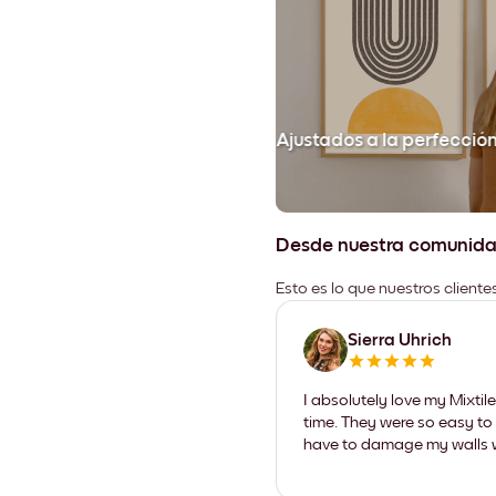
Ajustados a la perfecció
Desde nuestra comunid
Esto es lo que nuestros client
Sierra Uhrich
I absolutely love my Mixti
time. They were so easy to 
have to damage my walls wi