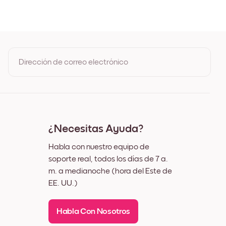
Dirección de correo electrónico
Al registrarte, aceptas los Términos de uso y la Política de
privacidad de Mixtiles
¿Necesitas Ayuda?
Habla con nuestro equipo de
soporte real, todos los días de 7 a.
m. a medianoche (hora del Este de
EE. UU.)
Habla Con Nosotros