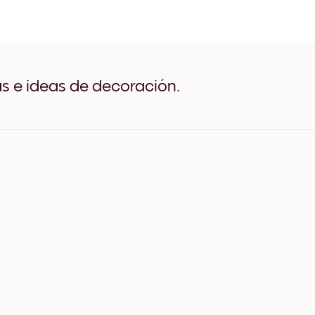
Lake Villa Negro
Lake Villa Blanco
Lake Villa Madera de Roble
Lake Villa Ancho Negro
Lake Villa Ancho Blanco
Lake Villa Ancho Nuez
as e ideas de decoración.
Lake Villa Lienzo