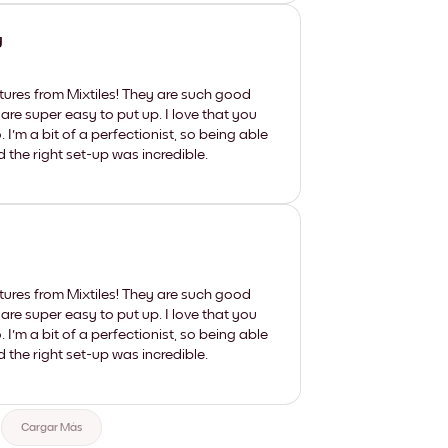
y
tures from Mixtiles! They are such good
 are super easy to put up. I love that you
'm a bit of a perfectionist, so being able
d the right set-up was incredible.
tures from Mixtiles! They are such good
 are super easy to put up. I love that you
'm a bit of a perfectionist, so being able
d the right set-up was incredible.
Cargar Más