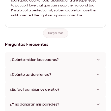
such good quality, look fabulous, and are super easy
to put up. I love that you can swap them around too.
I'm a bit of a perfectionist, so being able to move them
until I created the right set-up was incredible.
Cargar Más
Preguntas Frecuentes
¿Cuánto miden los cuadros?
Los tamaños varían de 21x28 cm a 56x112 cm. Disponible en
varios materiales y colores de marco, incluidas opciones sin
¿Cuánto tarda el envío?
marco y con lienzo.
Una semana, más o menos. Hay opciones de envío exprés
disponibles en algunos países. Te enviaremos un número de
¿Es fácil cambiarlos de sitio?
seguimiento después de tu compra
¡Superfácil! Están diseñados para moverse varias veces sin
ningún daño
¿Y no dañarán mis paredes?