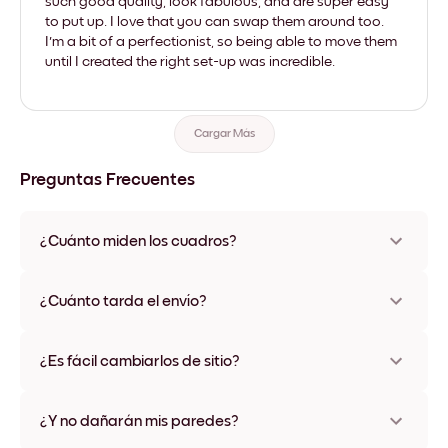
such good quality, look fabulous, and are super easy
to put up. I love that you can swap them around too.
I'm a bit of a perfectionist, so being able to move them
until I created the right set-up was incredible.
Cargar Más
Preguntas Frecuentes
¿Cuánto miden los cuadros?
Los tamaños varían de 21x28 cm a 56x112 cm. Disponible en
varios materiales y colores de marco, incluidas opciones sin
¿Cuánto tarda el envío?
marco y con lienzo.
Una semana, más o menos. Hay opciones de envío exprés
disponibles en algunos países. Te enviaremos un número de
¿Es fácil cambiarlos de sitio?
seguimiento después de tu compra
¡Superfácil! Están diseñados para moverse varias veces sin
ningún daño
¿Y no dañarán mis paredes?