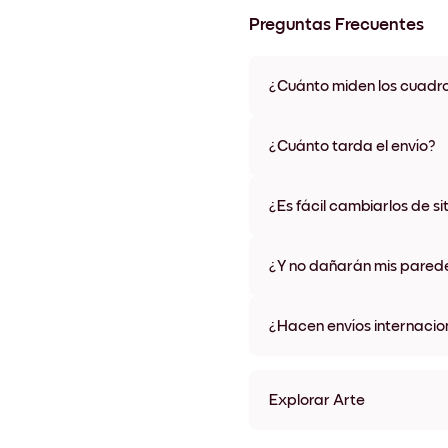
Preguntas Frecuentes
¿Cuánto miden los cuadr
Los tamaños varían de 21x28 
materiales y colores de marco,
¿Cuánto tarda el envío?
Una semana, más o menos. Hay
algunos países. Te enviaremo
¿Es fácil cambiarlos de si
compra
¡Superfácil! Están diseñados 
¿Y no dañarán mis pared
No, sin daños
¿Hacen envíos internacio
¡Sí, a la mayoría de los países
Explorar Arte
Midnight Reflections no.1 S