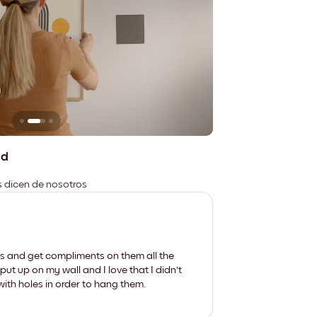
n
No deja marcas
ad
es dicen de nosotros
les and get compliments on them all the
put up on my wall and I love that I didn't
th holes in order to hang them.