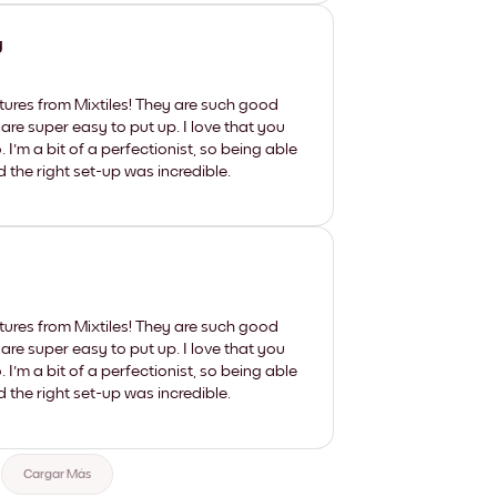
y
tures from Mixtiles! They are such good
 are super easy to put up. I love that you
'm a bit of a perfectionist, so being able
d the right set-up was incredible.
tures from Mixtiles! They are such good
 are super easy to put up. I love that you
'm a bit of a perfectionist, so being able
d the right set-up was incredible.
Cargar Más