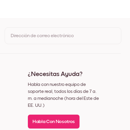
egro
lanco
Madera de Roble
Ancho Negro
Ancho Blanco
Ancho Nuez
Dirección de correo electrónico
ienzo
Al registrarte, aceptas los Términos de uso y la Política de
privacidad de Mixtiles
¿Necesitas Ayuda?
Habla con nuestro equipo de
soporte real, todos los días de 7 a.
m. a medianoche (hora del Este de
EE. UU.)
Habla Con Nosotros