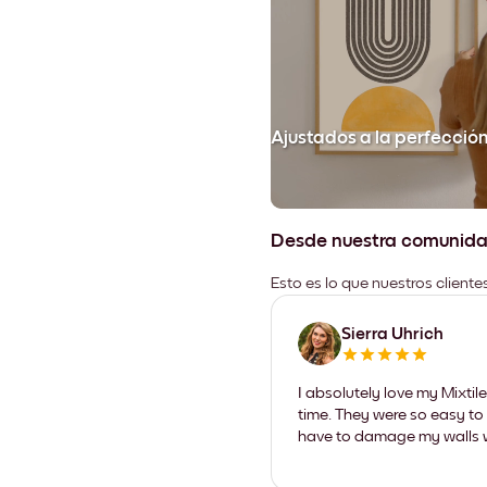
Ajustados a la perfecció
Desde nuestra comunid
Esto es lo que nuestros client
Sierra Uhrich
I absolutely love my Mixti
time. They were so easy to 
have to damage my walls wi