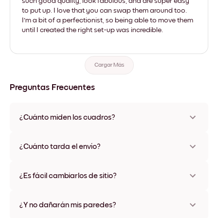
such good quality, look fabulous, and are super easy
to put up. I love that you can swap them around too.
I'm a bit of a perfectionist, so being able to move them
until I created the right set-up was incredible.
Cargar Más
Preguntas Frecuentes
¿Cuánto miden los cuadros?
Los tamaños varían de 21x28 cm a 56x112 cm. Disponible en
varios materiales y colores de marco, incluidas opciones sin
¿Cuánto tarda el envío?
marco y con lienzo.
Una semana, más o menos. Hay opciones de envío exprés
disponibles en algunos países. Te enviaremos un número de
¿Es fácil cambiarlos de sitio?
seguimiento después de tu compra
¡Superfácil! Están diseñados para moverse varias veces sin
ningún daño
¿Y no dañarán mis paredes?