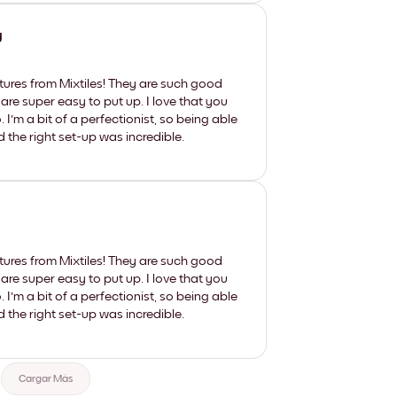
y
tures from Mixtiles! They are such good
 are super easy to put up. I love that you
'm a bit of a perfectionist, so being able
d the right set-up was incredible.
tures from Mixtiles! They are such good
 are super easy to put up. I love that you
'm a bit of a perfectionist, so being able
d the right set-up was incredible.
Cargar Más