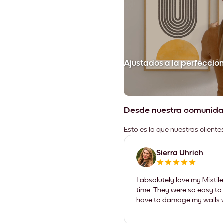
Ajustados a la perfecció
Desde nuestra comunid
Esto es lo que nuestros client
Sierra Uhrich
I absolutely love my Mixti
time. They were so easy to 
have to damage my walls wi