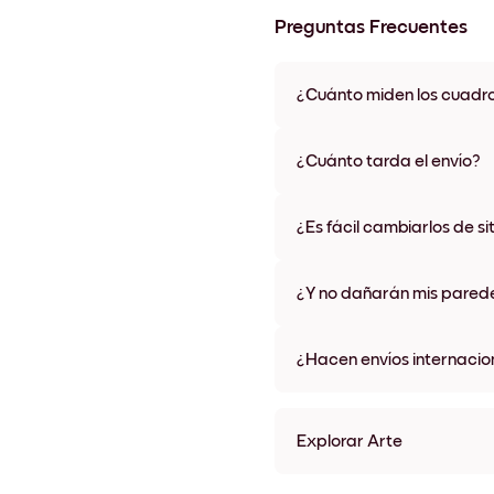
Preguntas Frecuentes
¿Cuánto miden los cuadr
Los tamaños varían de 21x28 
materiales y colores de marco,
¿Cuánto tarda el envío?
Una semana, más o menos. Hay
algunos países. Te enviaremo
¿Es fácil cambiarlos de si
compra
¡Superfácil! Están diseñados 
¿Y no dañarán mis pared
No, sin daños
¿Hacen envíos internacio
¡Sí, a la mayoría de los países
Explorar Arte
Vintage Mojito Sin marco