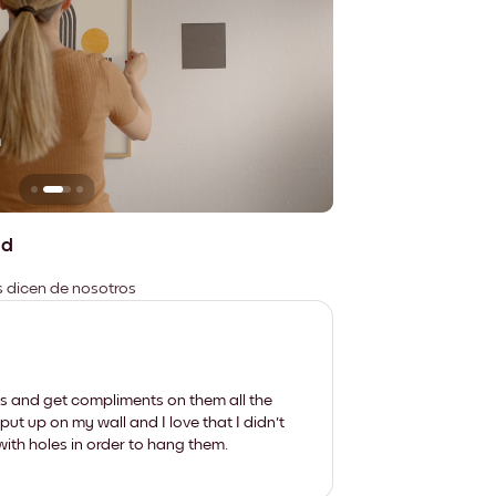
n
No deja marcas
ad
es dicen de nosotros
les and get compliments on them all the
put up on my wall and I love that I didn't
th holes in order to hang them.