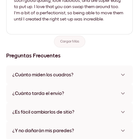
such good quality, look fabulous, and are super easy
to put up. I love that you can swap them around too.
I'm a bit of a perfectionist, so being able to move them
until I created the right set-up was incredible.
Cargar Más
Preguntas Frecuentes
¿Cuánto miden los cuadros?
Los tamaños varían de 21x28 cm a 56x112 cm. Disponible en
varios materiales y colores de marco, incluidas opciones sin
¿Cuánto tarda el envío?
marco y con lienzo.
Una semana, más o menos. Hay opciones de envío exprés
disponibles en algunos países. Te enviaremos un número de
¿Es fácil cambiarlos de sitio?
seguimiento después de tu compra
¡Superfácil! Están diseñados para moverse varias veces sin
ningún daño
¿Y no dañarán mis paredes?