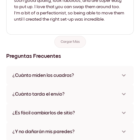
such good quality, look fabulous, and are super easy
to put up. I love that you can swap them around too.
I'm a bit of a perfectionist, so being able to move them
until I created the right set-up was incredible.
Cargar Más
Preguntas Frecuentes
¿Cuánto miden los cuadros?
Los tamaños varían de 21x28 cm a 56x112 cm. Disponible en
varios materiales y colores de marco, incluidas opciones sin
¿Cuánto tarda el envío?
marco y con lienzo.
Una semana, más o menos. Hay opciones de envío exprés
disponibles en algunos países. Te enviaremos un número de
¿Es fácil cambiarlos de sitio?
seguimiento después de tu compra
¡Superfácil! Están diseñados para moverse varias veces sin
ningún daño
¿Y no dañarán mis paredes?