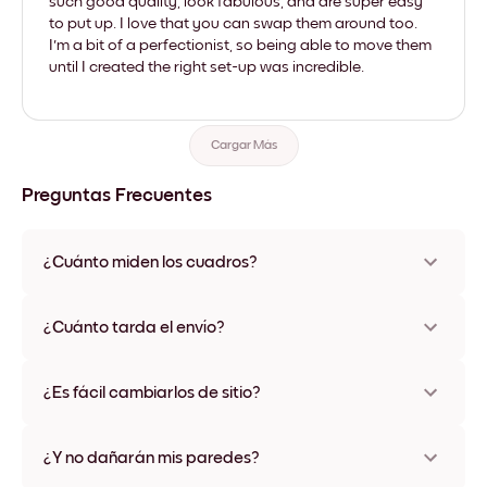
such good quality, look fabulous, and are super easy
to put up. I love that you can swap them around too.
I'm a bit of a perfectionist, so being able to move them
until I created the right set-up was incredible.
Cargar Más
Preguntas Frecuentes
¿Cuánto miden los cuadros?
Los tamaños varían de 21x28 cm a 56x112 cm. Disponible en
varios materiales y colores de marco, incluidas opciones sin
¿Cuánto tarda el envío?
marco y con lienzo.
Una semana, más o menos. Hay opciones de envío exprés
disponibles en algunos países. Te enviaremos un número de
¿Es fácil cambiarlos de sitio?
seguimiento después de tu compra
¡Superfácil! Están diseñados para moverse varias veces sin
ningún daño
¿Y no dañarán mis paredes?