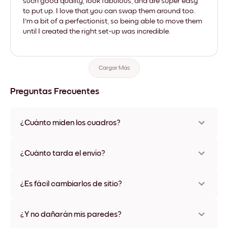
such good quality, look fabulous, and are super easy
to put up. I love that you can swap them around too.
I'm a bit of a perfectionist, so being able to move them
until I created the right set-up was incredible.
Cargar Más
Preguntas Frecuentes
¿Cuánto miden los cuadros?
Los tamaños varían de 21x28 cm a 56x112 cm. Disponible en
varios materiales y colores de marco, incluidas opciones sin
¿Cuánto tarda el envío?
marco y con lienzo.
Una semana, más o menos. Hay opciones de envío exprés
disponibles en algunos países. Te enviaremos un número de
¿Es fácil cambiarlos de sitio?
seguimiento después de tu compra
¡Superfácil! Están diseñados para moverse varias veces sin
ningún daño
¿Y no dañarán mis paredes?