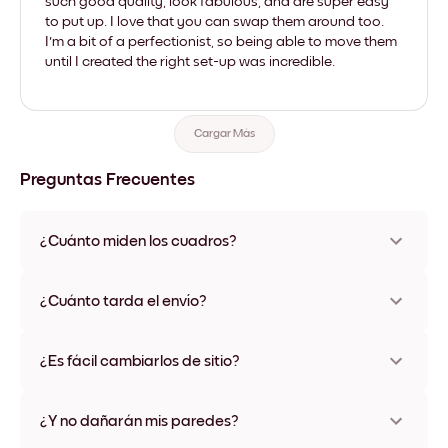
such good quality, look fabulous, and are super easy
to put up. I love that you can swap them around too.
I'm a bit of a perfectionist, so being able to move them
until I created the right set-up was incredible.
Cargar Más
Preguntas Frecuentes
¿Cuánto miden los cuadros?
Los tamaños varían de 21x28 cm a 56x112 cm. Disponible en
varios materiales y colores de marco, incluidas opciones sin
¿Cuánto tarda el envío?
marco y con lienzo.
Una semana, más o menos. Hay opciones de envío exprés
disponibles en algunos países. Te enviaremos un número de
¿Es fácil cambiarlos de sitio?
seguimiento después de tu compra
¡Superfácil! Están diseñados para moverse varias veces sin
ningún daño
¿Y no dañarán mis paredes?