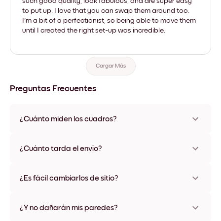
such good quality, look fabulous, and are super easy
to put up. I love that you can swap them around too.
I'm a bit of a perfectionist, so being able to move them
until I created the right set-up was incredible.
Cargar Más
Preguntas Frecuentes
¿Cuánto miden los cuadros?
Los tamaños varían de 21x28 cm a 56x112 cm. Disponible en
varios materiales y colores de marco, incluidas opciones sin
¿Cuánto tarda el envío?
marco y con lienzo.
Una semana, más o menos. Hay opciones de envío exprés
disponibles en algunos países. Te enviaremos un número de
¿Es fácil cambiarlos de sitio?
seguimiento después de tu compra
¡Superfácil! Están diseñados para moverse varias veces sin
ningún daño
¿Y no dañarán mis paredes?