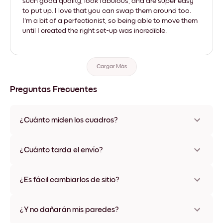
such good quality, look fabulous, and are super easy
to put up. I love that you can swap them around too.
I'm a bit of a perfectionist, so being able to move them
until I created the right set-up was incredible.
Cargar Más
Preguntas Frecuentes
¿Cuánto miden los cuadros?
Los tamaños varían de 21x28 cm a 56x112 cm. Disponible en
varios materiales y colores de marco, incluidas opciones sin
¿Cuánto tarda el envío?
marco y con lienzo.
Una semana, más o menos. Hay opciones de envío exprés
disponibles en algunos países. Te enviaremos un número de
¿Es fácil cambiarlos de sitio?
seguimiento después de tu compra
¡Superfácil! Están diseñados para moverse varias veces sin
ningún daño
¿Y no dañarán mis paredes?