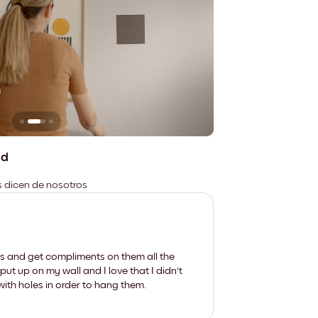
n
No deja marcas
ad
es dicen de nosotros
les and get compliments on them all the
put up on my wall and I love that I didn't
th holes in order to hang them.