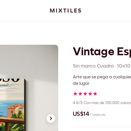
Vintage Es
Sin marco
Cuadro
·
10x10
Arte que se pega a cualquie
de lugar.
4.9/5
Con más de 100.000 valora
US$14
/ cada uno