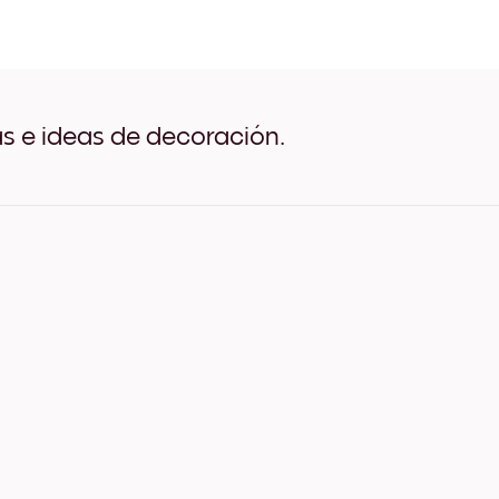
Vintage Espresso Negro
Vintage Espresso Blanco
Vintage Espresso Madera 
Vintage Espresso Ancho N
Vintage Espresso Ancho B
Vintage Espresso Ancho N
as e ideas de decoración.
Vintage Espresso Lienzo