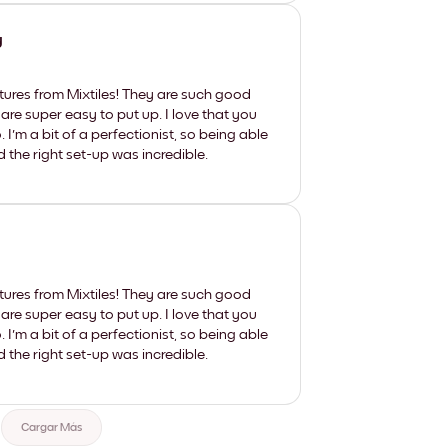
y
tures from Mixtiles! They are such good
 are super easy to put up. I love that you
'm a bit of a perfectionist, so being able
d the right set-up was incredible.
tures from Mixtiles! They are such good
 are super easy to put up. I love that you
'm a bit of a perfectionist, so being able
d the right set-up was incredible.
Cargar Más