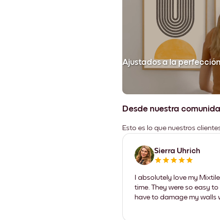
Ajustados a la perfecció
Desde nuestra comunid
Esto es lo que nuestros client
Sierra Uhrich
I absolutely love my Mixti
time. They were so easy to 
have to damage my walls wi