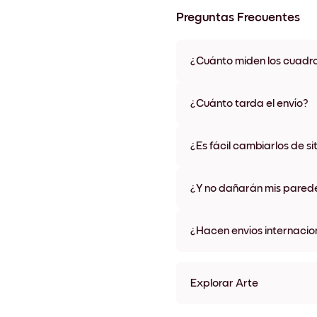
Preguntas Frecuentes
¿Cuánto miden los cuadr
Los tamaños varían de 21x28 
materiales y colores de marco,
¿Cuánto tarda el envío?
Una semana, más o menos. Hay
algunos países. Te enviaremo
¿Es fácil cambiarlos de si
compra
¡Superfácil! Están diseñados 
¿Y no dañarán mis pared
No, sin daños
¿Hacen envíos internacio
¡Sí, a la mayoría de los países
Explorar Arte
Vintage Espresso Sin marc