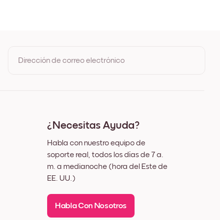
de Roble
egro
lanco
uez
Dirección de correo electrónico
Al registrarte, aceptas los Términos de uso y la Política de
privacidad de Mixtiles
¿Necesitas Ayuda?
Habla con nuestro equipo de
soporte real, todos los días de 7 a.
m. a medianoche (hora del Este de
EE. UU.)
Habla Con Nosotros