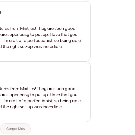
y
tures from Mixtiles! They are such good
 are super easy to put up. I love that you
'm a bit of a perfectionist, so being able
d the right set-up was incredible.
tures from Mixtiles! They are such good
 are super easy to put up. I love that you
'm a bit of a perfectionist, so being able
d the right set-up was incredible.
Cargar Más