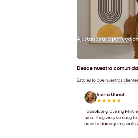
Ajustados a la perfecció
Desde nuestra comunid
Esto es lo que nuestros client
Sierra Uhrich
I absolutely love my Mixti
time. They were so easy to 
have to damage my walls wi