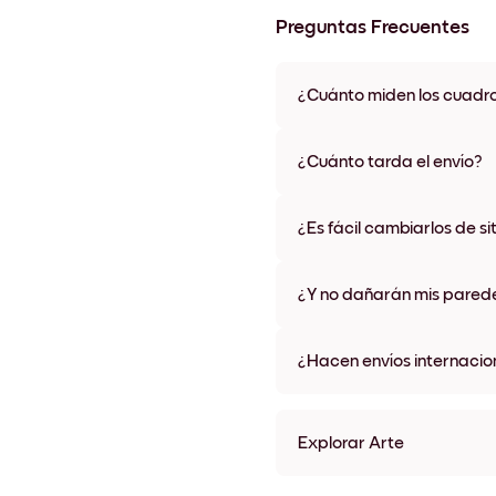
Preguntas Frecuentes
¿Cuánto miden los cuadr
Los tamaños varían de 21x28 
materiales y colores de marco,
¿Cuánto tarda el envío?
Una semana, más o menos. Hay
algunos países. Te enviaremo
¿Es fácil cambiarlos de si
compra
¡Superfácil! Están diseñados 
¿Y no dañarán mis pared
No, sin daños
¿Hacen envíos internacio
¡Sí, a la mayoría de los países
Explorar Arte
Travel Poster - Paris Sin ma