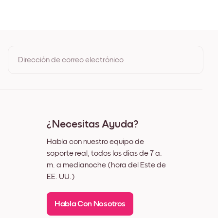
o
ra de Roble
o Negro
o Blanco
o Nuez
Dirección de correo electrónico
Al registrarte, aceptas los Términos de uso y la Política de
privacidad de Mixtiles
¿Necesitas Ayuda?
Habla con nuestro equipo de
soporte real, todos los días de 7 a.
m. a medianoche (hora del Este de
EE. UU.)
Habla Con Nosotros