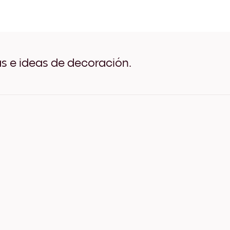
Travel Poster - Paris Negro
Travel Poster - Paris Blanc
Travel Poster - Paris Made
Travel Poster - Paris Anch
Travel Poster - Paris Anch
Travel Poster - Paris Anch
as e ideas de decoración.
Travel Poster - Paris Lienzo