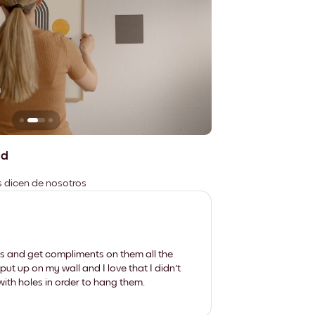
n
No deja marcas
ad
es dicen de nosotros
les and get compliments on them all the
put up on my wall and I love that I didn't
th holes in order to hang them.