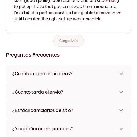
such good quality, look fabulous, and are super easy
to put up. I love that you can swap them around too.
I'm a bit of a perfectionist, so being able to move them
until I created the right set-up was incredible.
Cargar Más
Preguntas Frecuentes
¿Cuánto miden los cuadros?
Los tamaños varían de 21x28 cm a 56x112 cm. Disponible en
varios materiales y colores de marco, incluidas opciones sin
¿Cuánto tarda el envío?
marco y con lienzo.
Una semana, más o menos. Hay opciones de envío exprés
disponibles en algunos países. Te enviaremos un número de
¿Es fácil cambiarlos de sitio?
seguimiento después de tu compra
¡Superfácil! Están diseñados para moverse varias veces sin
ningún daño
¿Y no dañarán mis paredes?