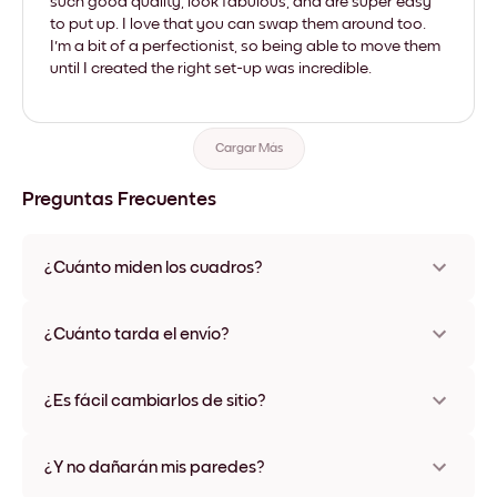
such good quality, look fabulous, and are super easy
to put up. I love that you can swap them around too.
I'm a bit of a perfectionist, so being able to move them
until I created the right set-up was incredible.
Cargar Más
Preguntas Frecuentes
¿Cuánto miden los cuadros?
Los tamaños varían de 21x28 cm a 56x112 cm. Disponible en
varios materiales y colores de marco, incluidas opciones sin
¿Cuánto tarda el envío?
marco y con lienzo.
Una semana, más o menos. Hay opciones de envío exprés
disponibles en algunos países. Te enviaremos un número de
¿Es fácil cambiarlos de sitio?
seguimiento después de tu compra
¡Superfácil! Están diseñados para moverse varias veces sin
ningún daño
¿Y no dañarán mis paredes?