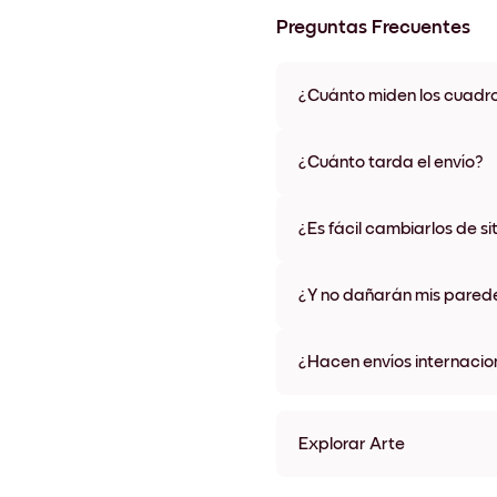
Preguntas Frecuentes
¿Cuánto miden los cuadr
Los tamaños varían de 21x28 
materiales y colores de marco,
¿Cuánto tarda el envío?
Una semana, más o menos. Hay
algunos países. Te enviaremo
¿Es fácil cambiarlos de si
compra
¡Superfácil! Están diseñados 
¿Y no dañarán mis pared
No, sin daños
¿Hacen envíos internacio
¡Sí, a la mayoría de los países
Explorar Arte
Seaside Impressions no.1 S