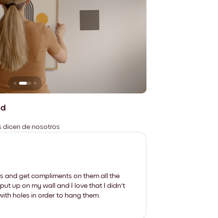
n
No deja marcas
ad
es dicen de nosotros
les and get compliments on them all the
put up on my wall and I love that I didn't
th holes in order to hang them.