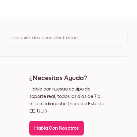
egro
lanco
Madera de Roble
Ancho Negro
Ancho Blanco
Ancho Nuez
Dirección de correo electrónico
ienzo
Al registrarte, aceptas los Términos de uso y la Política de
privacidad de Mixtiles
¿Necesitas Ayuda?
Habla con nuestro equipo de
soporte real, todos los días de 7 a.
m. a medianoche (hora del Este de
EE. UU.)
Habla Con Nosotros