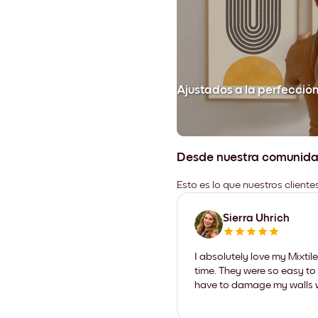
Ajustados a la perfecció
Desde nuestra comunid
Esto es lo que nuestros client
Sierra Uhrich
I absolutely love my Mixti
time. They were so easy to 
have to damage my walls wi