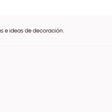
Seaside Impressions no.1 N
Seaside Impressions no.1 B
Seaside Impressions no.1 
Seaside Impressions no.1 
Seaside Impressions no.1 
Seaside Impressions no.1 
as e ideas de decoración.
Seaside Impressions no.1 L