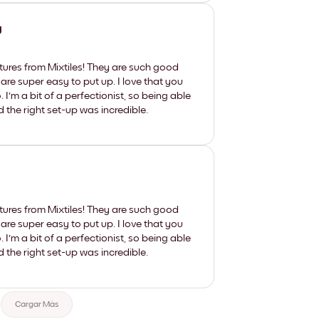
y
tures from Mixtiles! They are such good
 are super easy to put up. I love that you
'm a bit of a perfectionist, so being able
d the right set-up was incredible.
tures from Mixtiles! They are such good
 are super easy to put up. I love that you
'm a bit of a perfectionist, so being able
d the right set-up was incredible.
Cargar Más