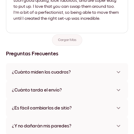
such good quality, look fabulous, and are super easy
to put up. I love that you can swap them around too.
I'm a bit of a perfectionist, so being able to move them
until I created the right set-up was incredible.
Cargar Más
Preguntas Frecuentes
¿Cuánto miden los cuadros?
Los tamaños varían de 21x28 cm a 56x112 cm. Disponible en
varios materiales y colores de marco, incluidas opciones sin
¿Cuánto tarda el envío?
marco y con lienzo.
Una semana, más o menos. Hay opciones de envío exprés
disponibles en algunos países. Te enviaremos un número de
¿Es fácil cambiarlos de sitio?
seguimiento después de tu compra
¡Superfácil! Están diseñados para moverse varias veces sin
ningún daño
¿Y no dañarán mis paredes?