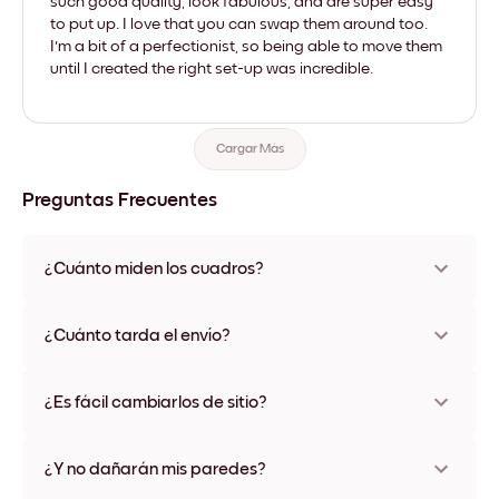
such good quality, look fabulous, and are super easy
to put up. I love that you can swap them around too.
I'm a bit of a perfectionist, so being able to move them
until I created the right set-up was incredible.
Cargar Más
Preguntas Frecuentes
¿Cuánto miden los cuadros?
Los tamaños varían de 21x28 cm a 56x112 cm. Disponible en
varios materiales y colores de marco, incluidas opciones sin
¿Cuánto tarda el envío?
marco y con lienzo.
Una semana, más o menos. Hay opciones de envío exprés
disponibles en algunos países. Te enviaremos un número de
¿Es fácil cambiarlos de sitio?
seguimiento después de tu compra
¡Superfácil! Están diseñados para moverse varias veces sin
ningún daño
¿Y no dañarán mis paredes?