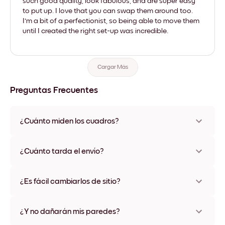
such good quality, look fabulous, and are super easy
to put up. I love that you can swap them around too.
I'm a bit of a perfectionist, so being able to move them
until I created the right set-up was incredible.
Cargar Más
Preguntas Frecuentes
¿Cuánto miden los cuadros?
Los tamaños varían de 21x28 cm a 56x112 cm. Disponible en
varios materiales y colores de marco, incluidas opciones sin
¿Cuánto tarda el envío?
marco y con lienzo.
Una semana, más o menos. Hay opciones de envío exprés
disponibles en algunos países. Te enviaremos un número de
¿Es fácil cambiarlos de sitio?
seguimiento después de tu compra
¡Superfácil! Están diseñados para moverse varias veces sin
ningún daño
¿Y no dañarán mis paredes?