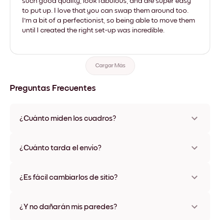
such good quality, look fabulous, and are super easy
to put up. I love that you can swap them around too.
I'm a bit of a perfectionist, so being able to move them
until I created the right set-up was incredible.
Cargar Más
Preguntas Frecuentes
¿Cuánto miden los cuadros?
Los tamaños varían de 21x28 cm a 56x112 cm. Disponible en
varios materiales y colores de marco, incluidas opciones sin
¿Cuánto tarda el envío?
marco y con lienzo.
Una semana, más o menos. Hay opciones de envío exprés
disponibles en algunos países. Te enviaremos un número de
¿Es fácil cambiarlos de sitio?
seguimiento después de tu compra
¡Superfácil! Están diseñados para moverse varias veces sin
ningún daño
¿Y no dañarán mis paredes?