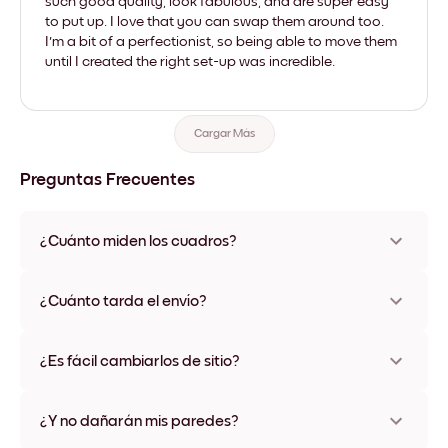
such good quality, look fabulous, and are super easy
to put up. I love that you can swap them around too.
I'm a bit of a perfectionist, so being able to move them
until I created the right set-up was incredible.
Cargar Más
Preguntas Frecuentes
¿Cuánto miden los cuadros?
Los tamaños varían de 21x28 cm a 56x112 cm. Disponible en
varios materiales y colores de marco, incluidas opciones sin
¿Cuánto tarda el envío?
marco y con lienzo.
Una semana, más o menos. Hay opciones de envío exprés
disponibles en algunos países. Te enviaremos un número de
¿Es fácil cambiarlos de sitio?
seguimiento después de tu compra
¡Superfácil! Están diseñados para moverse varias veces sin
ningún daño
¿Y no dañarán mis paredes?