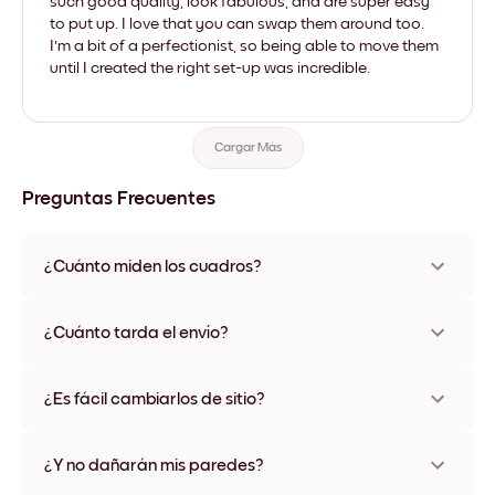
such good quality, look fabulous, and are super easy
to put up. I love that you can swap them around too.
I'm a bit of a perfectionist, so being able to move them
until I created the right set-up was incredible.
Cargar Más
Preguntas Frecuentes
¿Cuánto miden los cuadros?
Los tamaños varían de 21x28 cm a 56x112 cm. Disponible en
varios materiales y colores de marco, incluidas opciones sin
¿Cuánto tarda el envío?
marco y con lienzo.
Una semana, más o menos. Hay opciones de envío exprés
disponibles en algunos países. Te enviaremos un número de
¿Es fácil cambiarlos de sitio?
seguimiento después de tu compra
¡Superfácil! Están diseñados para moverse varias veces sin
ningún daño
¿Y no dañarán mis paredes?