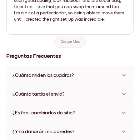
such good quality, look fabulous, and are super easy
to put up. I love that you can swap them around too.
I'm a bit of a perfectionist, so being able to move them
until I created the right set-up was incredible.
Cargar Más
Preguntas Frecuentes
¿Cuánto miden los cuadros?
Los tamaños varían de 21x28 cm a 56x112 cm. Disponible en
varios materiales y colores de marco, incluidas opciones sin
¿Cuánto tarda el envío?
marco y con lienzo.
Una semana, más o menos. Hay opciones de envío exprés
disponibles en algunos países. Te enviaremos un número de
¿Es fácil cambiarlos de sitio?
seguimiento después de tu compra
¡Superfácil! Están diseñados para moverse varias veces sin
ningún daño
¿Y no dañarán mis paredes?