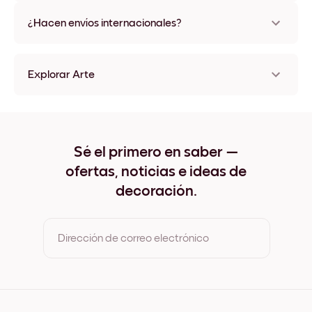
No, sin daños
¿Hacen envíos internacionales?
¡Sí, a la mayoría de los países del mundo!
Explorar Arte
Stone Bridge Sin marco
Stone Bridge Negro
Stone Bridge Blanco
Stone Bridge Madera de Roble
Sé el primero en saber —
Stone Bridge Ancho Negro
ofertas, noticias e ideas de
Stone Bridge Ancho Blanco
Stone Bridge Ancho Nuez
decoración.
Stone Bridge Lienzo
Dirección de correo electrónico
Al registrarte, aceptas los Términos de uso y la Política de
privacidad de Mixtiles