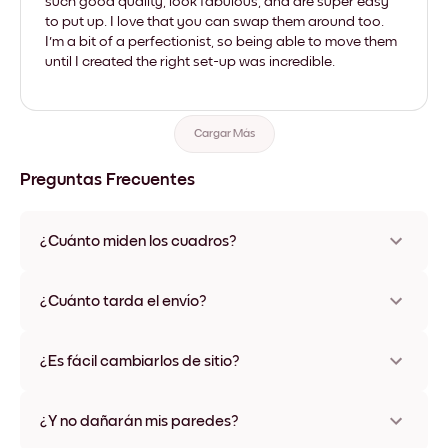
such good quality, look fabulous, and are super easy
to put up. I love that you can swap them around too.
I'm a bit of a perfectionist, so being able to move them
until I created the right set-up was incredible.
Cargar Más
Preguntas Frecuentes
¿Cuánto miden los cuadros?
Los tamaños varían de 8''x11'' a 22''x44''. Disponible en varios
materiales y colores de marco, incluidas opciones sin marco y
¿Cuánto tarda el envío?
con lienzo.
Una semana, más o menos. Hay opciones de envío exprés
disponibles en algunos países. Te enviaremos un número de
¿Es fácil cambiarlos de sitio?
seguimiento después de tu compra
¡Superfácil! Están diseñados para moverse varias veces sin
ningún daño
¿Y no dañarán mis paredes?