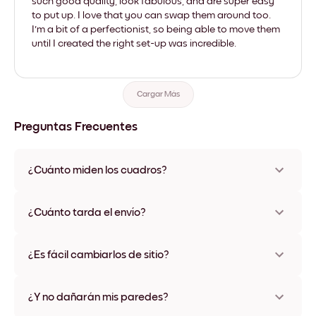
such good quality, look fabulous, and are super easy
to put up. I love that you can swap them around too.
I'm a bit of a perfectionist, so being able to move them
until I created the right set-up was incredible.
Cargar Más
Preguntas Frecuentes
¿Cuánto miden los cuadros?
Los tamaños varían de 8''x11'' a 22''x44''. Disponible en varios
materiales y colores de marco, incluidas opciones sin marco y
¿Cuánto tarda el envío?
con lienzo.
Una semana, más o menos. Hay opciones de envío exprés
disponibles en algunos países. Te enviaremos un número de
¿Es fácil cambiarlos de sitio?
seguimiento después de tu compra
¡Superfácil! Están diseñados para moverse varias veces sin
ningún daño
¿Y no dañarán mis paredes?