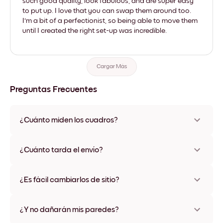
such good quality, look fabulous, and are super easy
to put up. I love that you can swap them around too.
I'm a bit of a perfectionist, so being able to move them
until I created the right set-up was incredible.
Cargar Más
Preguntas Frecuentes
¿Cuánto miden los cuadros?
Los tamaños varían de 8''x11'' a 22''x44''. Disponible en varios
materiales y colores de marco, incluidas opciones sin marco y
¿Cuánto tarda el envío?
con lienzo.
Una semana, más o menos. Hay opciones de envío exprés
disponibles en algunos países. Te enviaremos un número de
¿Es fácil cambiarlos de sitio?
seguimiento después de tu compra
¡Superfácil! Están diseñados para moverse varias veces sin
ningún daño
¿Y no dañarán mis paredes?