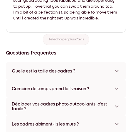
such good quality, look fabulous, and are super easy
to put up. I love that you can swap them around too.
I'm a bit of a perfectionist, so being able to move them
until I created the right set-up was incredible.
Télécharger plus d'avis
Questions fréquentes
Quelle est la taille des cadres ?
Les formats proposés vont de 8''x11'' à 22''x44''. Plusieurs
matériaux et coloris disponibles, y compris sans cadre ou en
Combien de temps prend la livraison ?
toile.
La livraison de vos cadres photo personnalisés prend
Déplacer vos cadres photo autocollants, c'est
généralement une semaine. Livraison express possible dans
facile ?
certains pays. Un numéro de suivi accompagne chaque
commande.
Oui, nos cadres photo autocollants sont repositionnables à
l'infini, sans abîmer vos murs.
Les cadres abîment-ils les murs ?