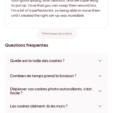
such good quality, look fabulous, and are super easy
to put up. I love that you can swap them around too.
I'm a bit of a perfectionist, so being able to move them
until I created the right set-up was incredible.
Télécharger plus d'avis
Questions fréquentes
Quelle est la taille des cadres ?
Les formats proposés vont de 8''x11'' à 22''x44''. Plusieurs
matériaux et coloris disponibles, y compris sans cadre ou en
Combien de temps prend la livraison ?
toile.
La livraison de vos cadres photo personnalisés prend
Déplacer vos cadres photo autocollants, c'est
généralement une semaine. Livraison express possible dans
facile ?
certains pays. Un numéro de suivi accompagne chaque
commande.
Oui, nos cadres photo autocollants sont repositionnables à
l'infini, sans abîmer vos murs.
Les cadres abîment-ils les murs ?