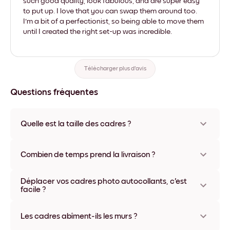
such good quality, look fabulous, and are super easy
to put up. I love that you can swap them around too.
I'm a bit of a perfectionist, so being able to move them
until I created the right set-up was incredible.
Télécharger plus d'avis
Questions fréquentes
Quelle est la taille des cadres ?
Les formats proposés vont de 21x28 cm à 56x112 cm.
Plusieurs matériaux et coloris disponibles, y compris sans
Combien de temps prend la livraison ?
cadre ou en toile.
La livraison de vos cadres photo personnalisés prend
Déplacer vos cadres photo autocollants, c'est
généralement une semaine. Livraison express possible dans
facile ?
certains pays. Un numéro de suivi accompagne chaque
commande.
Oui, nos cadres photo autocollants sont repositionnables à
l'infini, sans abîmer vos murs.
Les cadres abîment-ils les murs ?