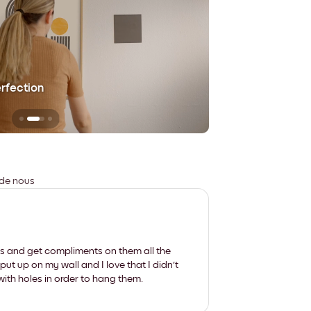
erfection
Sans aucune trace
 de nous
les and get compliments on them all the
put up on my wall and I love that I didn't
th holes in order to hang them.