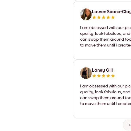
Lauren Scano-Cla
I am obsessed with our pic
quality, look fabulous, and
can swap them around too. I
to move them until I create
Laney Gill
I am obsessed with our pic
quality, look fabulous, and
can swap them around too. I
to move them until I create
T