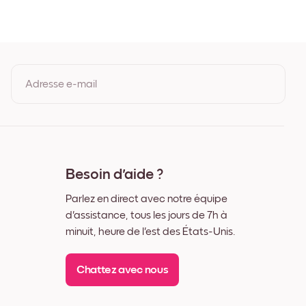
ir
lanc
ois de Chêne
arge Noir
arge Blanc
arge Noyer
Adresse e-mail
ile
En vous inscrivant, vous acceptez les Conditions d'utilisation et la
Politique de confidentialité de Mixtiles.
Besoin d'aide ?
Parlez en direct avec notre équipe
d'assistance, tous les jours de 7h à
minuit, heure de l'est des États-Unis.
Chattez avec nous