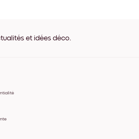
Seaside Impressions no.1 No
Seaside Impressions no.1 B
Seaside Impressions no.1 B
Seaside Impressions no.1 L
Seaside Impressions no.1 L
Seaside Impressions no.1 L
tualités et idées déco.
Seaside Impressions no.1 To
tialité
ente