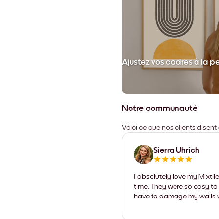
et collez votre cadre au mur.
Ajustez vos cadres à la p
Notre communauté
Voici ce que nos clients disent
Sierra Uhrich
I absolutely love my Mixti
time. They were so easy to 
have to damage my walls wi