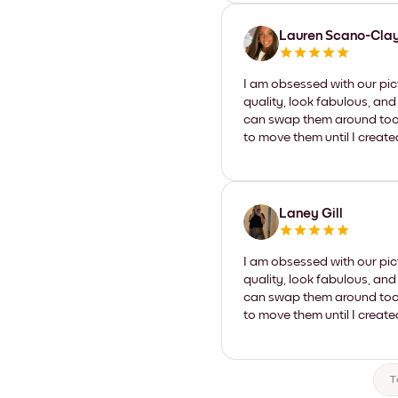
Lauren Scano-Cla
I am obsessed with our pic
quality, look fabulous, and
can swap them around too. I
to move them until I create
Laney Gill
I am obsessed with our pic
quality, look fabulous, and
can swap them around too. I
to move them until I create
T