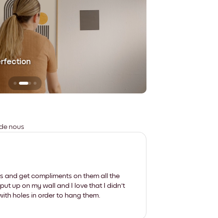
erfection
Sans aucune trace
 de nous
les and get compliments on them all the
put up on my wall and I love that I didn't
th holes in order to hang them.