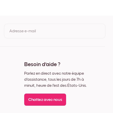
ir
lanc
ois de Chêne
arge Noir
arge Blanc
arge Noyer
Adresse e-mail
ile
En vous inscrivant, vous acceptez les Conditions d'utilisation et la
Politique de confidentialité de Mixtiles.
Besoin d'aide ?
Parlez en direct avec notre équipe
d'assistance, tous les jours de 7h à
minuit, heure de l'est des États-Unis.
Chattez avec nous