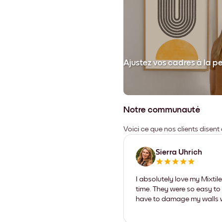
et collez votre cadre au mur.
Ajustez vos cadres à la p
Notre communauté
Voici ce que nos clients disent
Sierra Uhrich
I absolutely love my Mixti
time. They were so easy to 
have to damage my walls wi