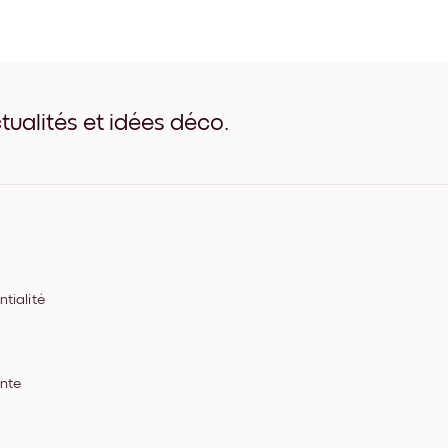
Seaside Impressions no.1 No
Seaside Impressions no.1 B
Seaside Impressions no.1 B
Seaside Impressions no.1 L
Seaside Impressions no.1 L
Seaside Impressions no.1 L
tualités et idées déco.
Seaside Impressions no.1 To
tialité
ente