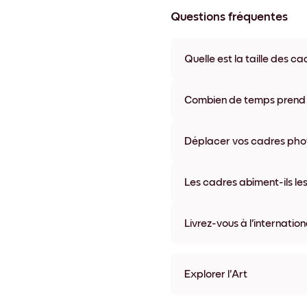
Questions fréquentes
Quelle est la taille des ca
Les formats proposés vont de
coloris disponibles, y compris 
Combien de temps prend la
La livraison de vos cadres ph
semaine. Livraison express po
Déplacer vos cadres photo
accompagne chaque comma
Oui, nos cadres photo autocolla
abîmer vos murs.
Les cadres abîment-ils les
Non, nos cadres photo autocol
Livrez-vous à l'internation
Oui, dans la plupart des pays 
Explorer l'Art
Seaside Impressions no.1 S