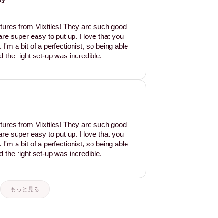
tures from Mixtiles! They are such good
are super easy to put up. I love that you
'm a bit of a perfectionist, so being able
d the right set-up was incredible.
tures from Mixtiles! They are such good
are super easy to put up. I love that you
'm a bit of a perfectionist, so being able
d the right set-up was incredible.
もっと見る