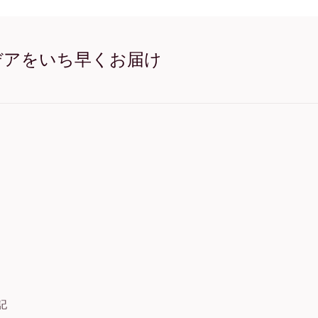
Floral Face Line Art オーク
Floral Face Line Art 
Floral Face Line Art 
Floral Face Line Art ワ
デアをいち早くお届け
Floral Face Line Art キ
記