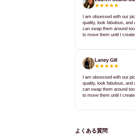
I am obsessed with our pic
quality, look fabulous, and 
can swap them around too. I
to move them until I create
Laney Gill
I am obsessed with our pic
quality, look fabulous, and 
can swap them around too. I
to move them until I create
よくある質問