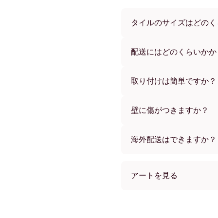
タイルのサイズはどのく
サイズは21x28 cmから56
ーからお選びいただけます
配送にはどのくらいかか
通常約1週間でお届けします
す。ご注文後、追跡番号を
取り付けは簡単ですか？
独自開発の粘着パッドで簡
め、賃貸のお部屋でも安心
壁に傷がつきますか？
いいえ、壁を傷つけません
海外配送はできますか？
はい、世界中のほとんどの
アートを見る
Floral Face Line Art 
Floral Face Line Art ブラ
Floral Face Line Art ホワ