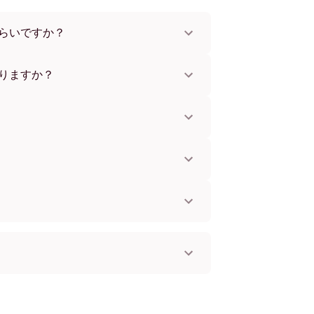
らいですか？
x112 cmまで。さまざまな素材とフレームカラ
。
りますか？
。一部の国ではお急ぎ便もご利用いただけま
お知らせします。
単に取り付けられます。壁に傷をつけないた
してお使いいただけます。
。
国へ配送可能です！
フレームレス
ック
イト