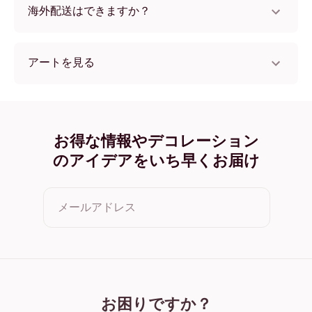
海外配送はできますか？
はい、世界中のほとんどの国へ配送可能です！
アートを見る
Ethereal Cliffs フレームレス
Ethereal Cliffs ブラック
Ethereal Cliffs ホワイト
Ethereal Cliffs オーク
お得な情報やデコレーション
Ethereal Cliffs ワイド ブラック
のアイデアをいち早くお届け
Ethereal Cliffs ワイド ホワイト
Ethereal Cliffs ワイド 濃木目
Ethereal Cliffs キャンバス
メールアドレス
クリックすると利用規約とプライバシーポリシーに同意した
ことになります
お困りですか？