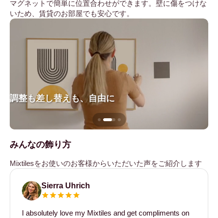
マグネットで簡単に位置合わせができます。壁に傷をつけな
いため、賃貸のお部屋でも安心です。
調整も差し替えも、自由に
壁
みんなの飾り方
Mixtilesをお使いのお客様からいただいた声をご紹介します
Sierra Uhrich
I absolutely love my Mixtiles and get compliments on