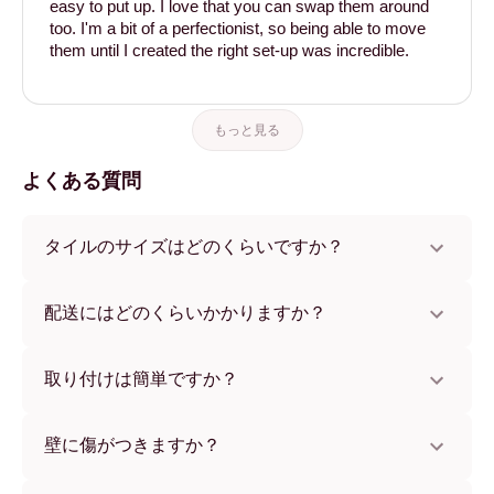
easy to put up. I love that you can swap them around
too. I'm a bit of a perfectionist, so being able to move
them until I created the right set-up was incredible.
もっと見る
よくある質問
タイルのサイズはどのくらいですか？
サイズは21x28 cmから56x112 cmまで。さまざまな素材と
フレームカラーからお選びいただけます。
配送にはどのくらいかかりますか？
通常約1週間でお届けします。一部の国ではお急ぎ便もご利
用いただけます。ご注文後、追跡番号をお知らせします。
取り付けは簡単ですか？
独自開発の粘着パッドで簡単に取り付けられます。壁に傷
をつけないため、賃貸のお部屋でも安心してお使いいただ
壁に傷がつきますか？
けます。
いいえ、壁を傷つけません。