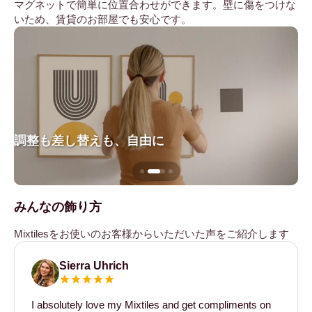
マグネットで簡単に位置合わせができます。壁に傷をつけな
いため、賃貸のお部屋でも安心です。
調整も差し替えも、自由に
壁
みんなの飾り方
Mixtilesをお使いのお客様からいただいた声をご紹介します
Sierra Uhrich
I absolutely love my Mixtiles and get compliments on