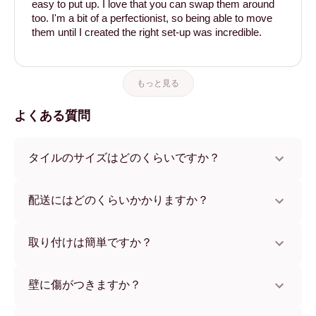
easy to put up. I love that you can swap them around
too. I'm a bit of a perfectionist, so being able to move
them until I created the right set-up was incredible.
もっと見る
よくある質問
タイルのサイズはどのくらいですか？
サイズは21x28 cmから56x112 cmまで。さまざまな素材と
フレームカラーからお選びいただけます。
配送にはどのくらいかかりますか？
通常約1週間でお届けします。一部の国ではお急ぎ便もご利
用いただけます。ご注文後、追跡番号をお知らせします。
取り付けは簡単ですか？
独自開発の粘着パッドで簡単に取り付けられます。壁に傷
をつけないため、賃貸のお部屋でも安心してお使いいただ
壁に傷がつきますか？
けます。
いいえ、壁を傷つけません。