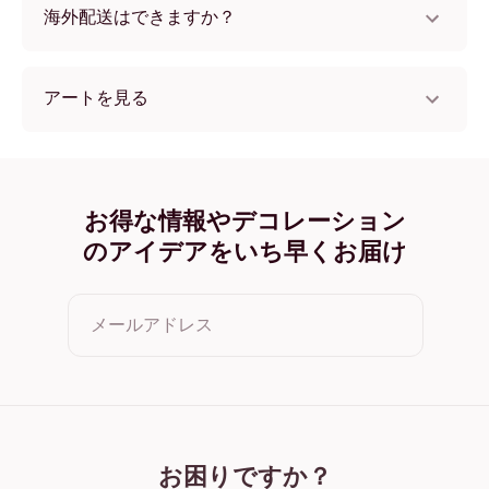
海外配送はできますか？
はい、世界中のほとんどの国へ配送可能です！
アートを見る
collectionSeasonal (23) フレームレス
collectionSeasonal (23) ブラック
collectionSeasonal (23) ホワイト
collectionSeasonal (23) オーク
お得な情報やデコレーション
collectionSeasonal (23) ワイド ブラック
のアイデアをいち早くお届け
collectionSeasonal (23) ワイド ホワイト
collectionSeasonal (23) ワイド 濃木目
collectionSeasonal (23) キャンバス
メールアドレス
クリックすると利用規約とプライバシーポリシーに同意した
ことになります
お困りですか？