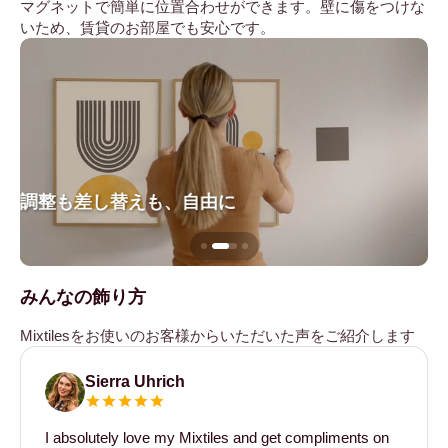
マグネットで簡単に位置合わせができます。壁に傷をつけな
いため、賃貸のお部屋でも安心です。
調整も差し替えも、自由に
壁
みんなの飾り方
Mixtilesをお使いのお客様からいただいた声をご紹介します
Sierra Uhrich
I absolutely love my Mixtiles and get compliments on