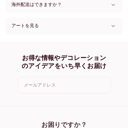
海外配送はできますか？
はい、世界中のほとんどの国へ配送可能です！
アートを見る
collectionSeasonal (23) フレームレス
collectionSeasonal (23) ブラック
collectionSeasonal (23) ホワイト
collectionSeasonal (23) オーク
お得な情報やデコレーション
collectionSeasonal (23) ワイド ブラック
のアイデアをいち早くお届け
collectionSeasonal (23) ワイド ホワイト
collectionSeasonal (23) ワイド 濃木目
collectionSeasonal (23) キャンバス
メールアドレス
クリックすると利用規約とプライバシーポリシーに同意した
ことになります
お困りですか？