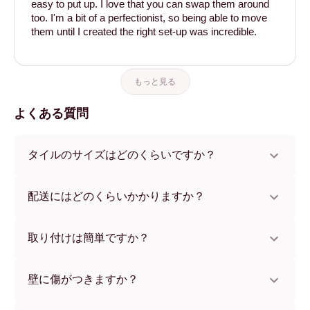
easy to put up. I love that you can swap them around
too. I'm a bit of a perfectionist, so being able to move
them until I created the right set-up was incredible.
もっと見る
よくある質問
タイルのサイズはどのくらいですか？
サイズは21x28 cmから56x112 cmまで。さまざまな素材と
フレームカラーからお選びいただけます。
配送にはどのくらいかかりますか？
通常約1週間でお届けします。一部の国ではお急ぎ便もご利
用いただけます。ご注文後、追跡番号をお知らせします。
取り付けは簡単ですか？
独自開発の粘着パッドで簡単に取り付けられます。壁に傷
をつけないため、賃貸のお部屋でも安心してお使いいただ
壁に傷がつきますか？
けます。
いいえ、壁を傷つけません。