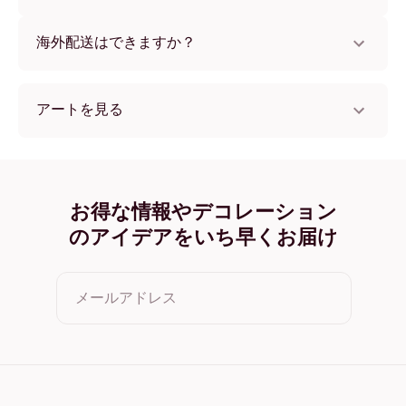
けます。
いいえ、壁を傷つけません。
海外配送はできますか？
はい、世界中のほとんどの国へ配送可能です！
アートを見る
Vase with Gladioli and Chinese Asters フレームレス
Vase with Gladioli and Chinese Asters ブラック
Vase with Gladioli and Chinese Asters ホワイト
Vase with Gladioli and Chinese Asters オーク
お得な情報やデコレーション
Vase with Gladioli and Chinese Asters ワイド ブラック
のアイデアをいち早くお届け
Vase with Gladioli and Chinese Asters ワイド ホワイト
Vase with Gladioli and Chinese Asters ワイド 濃木目
Vase with Gladioli and Chinese Asters キャンバス
メールアドレス
クリックすると利用規約とプライバシーポリシーに同意した
ことになります