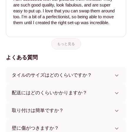
are such good quality, look fabulous, and are super
easy to put up. I love that you can swap them around
too. I'm a bit of a perfectionist, so being able to move
them until I created the right set-up was incredible.
もっと見る
よくある質問
タイルのサイズはどのくらいですか？
サイズは21x28 cmから56x112 cmまで。さまざまな素材と
フレームカラーからお選びいただけます。
配送にはどのくらいかかりますか？
通常約1週間でお届けします。一部の国ではお急ぎ便もご利
用いただけます。ご注文後、追跡番号をお知らせします。
取り付けは簡単ですか？
独自開発の粘着パッドで簡単に取り付けられます。壁に傷
をつけないため、賃貸のお部屋でも安心してお使いいただ
壁に傷がつきますか？