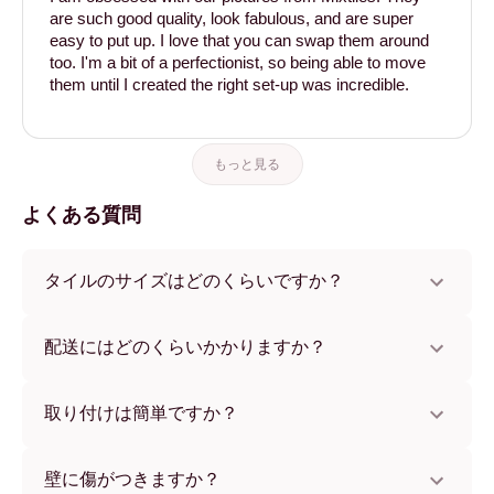
are such good quality, look fabulous, and are super
easy to put up. I love that you can swap them around
too. I'm a bit of a perfectionist, so being able to move
them until I created the right set-up was incredible.
もっと見る
よくある質問
タイルのサイズはどのくらいですか？
サイズは21x28 cmから56x112 cmまで。さまざまな素材と
フレームカラーからお選びいただけます。
配送にはどのくらいかかりますか？
通常約1週間でお届けします。一部の国ではお急ぎ便もご利
用いただけます。ご注文後、追跡番号をお知らせします。
取り付けは簡単ですか？
独自開発の粘着パッドで簡単に取り付けられます。壁に傷
をつけないため、賃貸のお部屋でも安心してお使いいただ
壁に傷がつきますか？