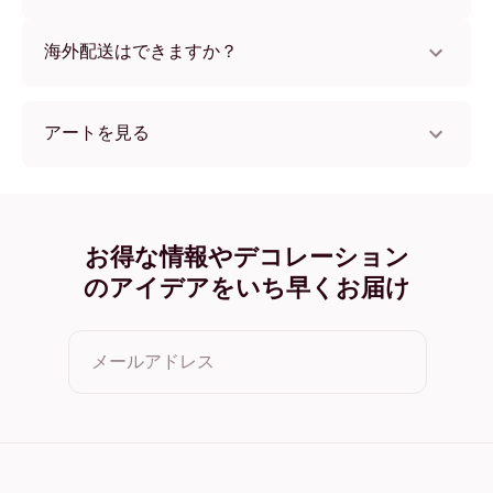
けます。
いいえ、壁を傷つけません。
海外配送はできますか？
はい、世界中のほとんどの国へ配送可能です！
アートを見る
Vase with Gladioli and Chinese Asters フレームレス
Vase with Gladioli and Chinese Asters ブラック
Vase with Gladioli and Chinese Asters ホワイト
Vase with Gladioli and Chinese Asters オーク
お得な情報やデコレーション
Vase with Gladioli and Chinese Asters ワイド ブラック
のアイデアをいち早くお届け
Vase with Gladioli and Chinese Asters ワイド ホワイト
Vase with Gladioli and Chinese Asters ワイド 濃木目
Vase with Gladioli and Chinese Asters キャンバス
メールアドレス
クリックすると利用規約とプライバシーポリシーに同意した
ことになります