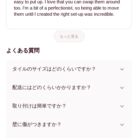
easy to put up. I love that you can swap them around
too. I'm a bit of a perfectionist, so being able to move
them until I created the right set-up was incredible.
もっと見る
よくある質問
タイルのサイズはどのくらいですか？
サイズは21x28 cmから56x112 cmまで。さまざまな素材と
フレームカラーからお選びいただけます。
配送にはどのくらいかかりますか？
通常約1週間でお届けします。一部の国ではお急ぎ便もご利
用いただけます。ご注文後、追跡番号をお知らせします。
取り付けは簡単ですか？
独自開発の粘着パッドで簡単に取り付けられます。壁に傷
をつけないため、賃貸のお部屋でも安心してお使いいただ
壁に傷がつきますか？
けます。
いいえ、壁を傷つけません。