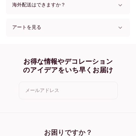
海外配送はできますか？
はい、世界中のほとんどの国へ配送可能です！
アートを見る
collectionSeasonal (3) フレームレス
collectionSeasonal (3) ブラック
collectionSeasonal (3) ホワイト
collectionSeasonal (3) オーク
お得な情報やデコレーション
collectionSeasonal (3) ワイド ブラック
のアイデアをいち早くお届け
collectionSeasonal (3) ワイド ホワイト
collectionSeasonal (3) ワイド 濃木目
collectionSeasonal (3) キャンバス
メールアドレス
クリックすると利用規約とプライバシーポリシーに同意した
ことになります
お困りですか？