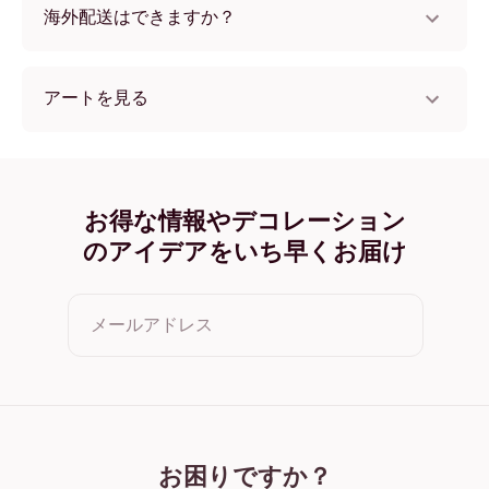
海外配送はできますか？
はい、世界中のほとんどの国へ配送可能です！
アートを見る
collectionSeasonal (3) フレームレス
collectionSeasonal (3) ブラック
collectionSeasonal (3) ホワイト
collectionSeasonal (3) オーク
お得な情報やデコレーション
collectionSeasonal (3) ワイド ブラック
のアイデアをいち早くお届け
collectionSeasonal (3) ワイド ホワイト
collectionSeasonal (3) ワイド 濃木目
collectionSeasonal (3) キャンバス
メールアドレス
クリックすると利用規約とプライバシーポリシーに同意した
ことになります
お困りですか？