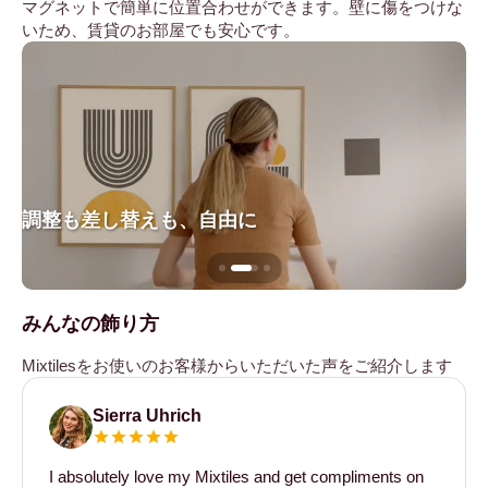
マグネットで簡単に位置合わせができます。壁に傷をつけな
いため、賃貸のお部屋でも安心です。
調整も差し替えも、自由に
壁
みんなの飾り方
Mixtilesをお使いのお客様からいただいた声をご紹介します
Sierra Uhrich
I absolutely love my Mixtiles and get compliments on