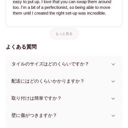
easy to put up. I love that you can swap them around
too. I'm a bit of a perfectionist, so being able to move
them until I created the right set-up was incredible.
もっと見る
よくある質問
タイルのサイズはどのくらいですか？
サイズは21x28 cmから56x112 cmまで。さまざまな素材と
フレームカラーからお選びいただけます。
配送にはどのくらいかかりますか？
通常約1週間でお届けします。一部の国ではお急ぎ便もご利
用いただけます。ご注文後、追跡番号をお知らせします。
取り付けは簡単ですか？
独自開発の粘着パッドで簡単に取り付けられます。壁に傷
をつけないため、賃貸のお部屋でも安心してお使いいただ
壁に傷がつきますか？
けます。
いいえ、壁を傷つけません。